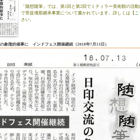
「随想随筆」では、第1回と第2回でミティラー美術館の活動
で菩提僊那継承事業について書かれています。詳しくは【
こ
さい。
の象徴的催事に インドフェス開催継続（2018年7月13日）