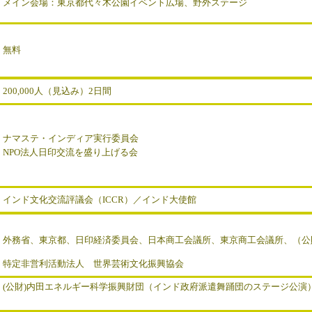
メイン会場：東京都代々木公園イベント広場、野外ステージ
無料
200,000人（見込み）2日間
ナマステ・インディア実行委員会
NPO法人日印交流を盛り上げる会
インド文化交流評議会（ICCR）／インド大使館
外務省、東京都、日印経済委員会、日本商工会議所、東京商工会議所、（公
特定非営利活動法人 世界芸術文化振興協会
(公財)内田エネルギー科学振興財団（インド政府派遣舞踊団のステージ公演