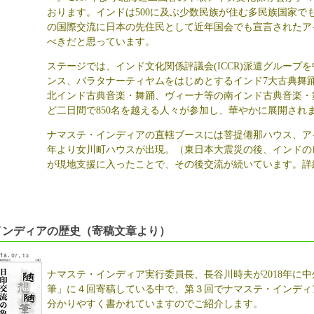
おります。インドは500に及ぶ少数民族が住む多民族国家で
の国際交流に日本の先住民として近年国会でも宣言されたア
べきだと思っています。
ステージでは、インド文化関係評議会(ICCR)派遣グループ
ンス、バラタナーティヤムをはじめとするインド7大古典舞
北インド古典音楽・舞踊、ヴィーナ等の南インド古典音楽・
ど二日間で850名を越える人々が参加し、華やかに展開され
ナマステ・インディアの直轄ブースには菩提僊那ハウス、アイ
年より女川町ハウスが出現。（東日本大震災の後、インドのレ
が現地支援に入ったことで、その後交流が続いています。詳
インディアの歴史（寄稿文章より）
ナマステ・インディア実行委員長、長谷川時夫が2018年に
筆」に４回寄稿している中で、第３回でナマステ・インディ
分かりやすく書かれていますのでご紹介します。