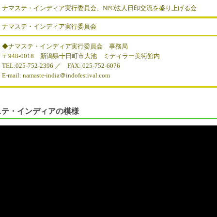
ナマステ・インディア実行委員会、NPO法人日印交流を盛り上げる会
ナマステ・インディア実行委員会
◆ナマステ・インディア実行委員会 事務局
〒948-0018 新潟県十日町市大池 ミティラー美術館内
TEL:025-752-2396 ／ FAX: 025-752-6076
E-mail: namaste-india＠indofestival.com
ステ・インディアの模様