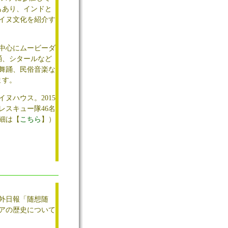
もあり、インドと
イヌ文化を紹介す
を中心にムービーダ
踊、シタールなど
舞踊、民俗音楽な
ます。
ヌハウス。2015
スキュー隊46名
細は【
こちら
】）
中外日報「随想随
アの歴史について